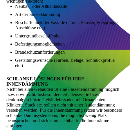
wichtigen Faktoren:
Neubau- oder Altbaufassade
Art der Sockeldämmung
Beschaffenheit der Fassade (Türen, Fenster, Vorsprünge,
Anschlüsse etc.)
Untergrundbeschaffenheit
Befestigungsmöglichkeiten
Brandschutzanforderungen
Gestaltungswünsche (Farben, Beläge, Schmuckprofile
etc.)
SCHLANKE LÖSUNGEN FÜR IHRE
INNENDÄMMUNG
Nicht bei allen Gebäuden ist eine Fassadendämmung möglich
bzw. erwünscht. Insbesondere erhaltenswerte bzw.
denkmalgeschützte Gebäudefassaden mit Ornamenten,
Klinkern, Stuck etc. sollten nicht mit einer Außendämmung
versehen werden. Für die Innendämmung setzen wir besonders
schlanke Dämmsysteme ein, die möglichst wenig Platz
beanspruchen und sich kaum sichtbar in die Innenräume
einfügen.