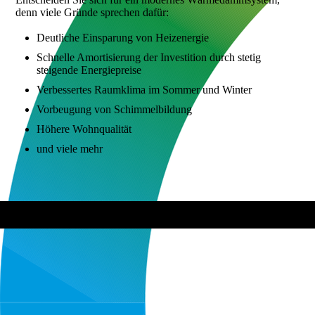
denn viele Gründe sprechen dafür:
Deutliche Einsparung von Heizenergie
Schnelle Amortisierung der Investition durch stetig
steigende Energiepreise
Verbessertes Raumklima im Sommer und Winter
Vorbeugung von Schimmelbildung
Höhere Wohnqualität
und viele mehr