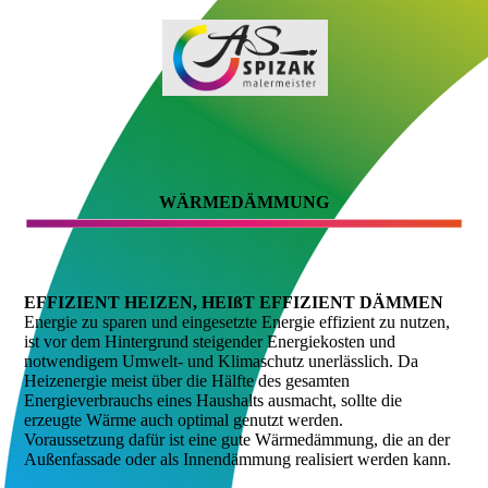
WÄRME­DÄMMUNG
EFFIZIENT HEIZEN, HEIßT EFFIZIENT DÄMMEN
Energie zu sparen und eingesetzte Energie effizient zu nutzen,
ist vor dem Hintergrund steigender Energiekosten und
notwendigem Umwelt- und Klimaschutz unerlässlich. Da
Heizenergie meist über die Hälfte des gesamten
Energieverbrauchs eines Haushalts ausmacht, sollte die
erzeugte Wärme auch optimal genutzt werden.
Voraussetzung dafür ist eine gute Wärmedämmung, die an der
Außenfassade oder als Innendämmung realisiert werden kann.