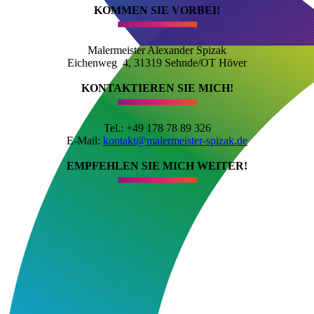
KOMMEN SIE VORBEI!
Malermeister Alexander Spizak
Eichenweg 4, 31319 Sehnde/OT Höver
KONTAKTIEREN SIE MICH!
Tel.:
+49 178 78 89 326
E-Mail:
kontakt@malermeister-spizak.de
EMPFEHLEN SIE MICH WEITER!
­