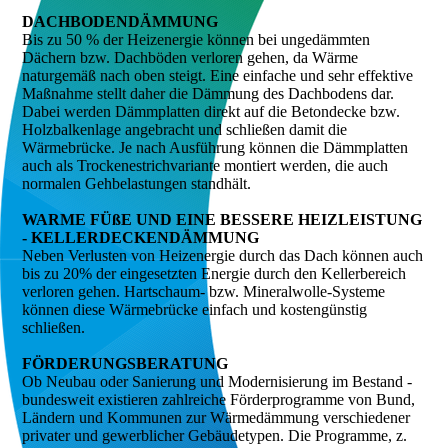
DACHBODENDÄMMUNG
Bis zu 50 % der Heizenergie können bei ungedämmten
Dächern bzw. Dachböden verloren gehen, da Wärme
naturgemäß nach oben steigt. Eine einfache und sehr effektive
Maßnahme stellt daher die Dämmung des Dachbodens dar.
Dabei werden Dämmplatten direkt auf die Betondecke bzw.
Holzbalkenlage angebracht und schließen damit die
Wärmebrücke. Je nach Ausführung können die Dämmplatten
auch als Trockenestrichvariante montiert werden, die auch
normalen Gehbelastungen standhält.
WARME FÜßE UND EINE BESSERE HEIZLEISTUNG
- KELLERDECKENDÄMMUNG
Neben Verlusten von Heizenergie durch das Dach können auch
bis zu 20% der eingesetzten Energie durch den Kellerbereich
verloren gehen. Hartschaum- bzw. Mineralwolle-Systeme
können diese Wärmebrücke einfach und kostengünstig
schließen.
FÖRDERUNGSBERATUNG
Ob Neubau oder Sanierung und Modernisierung im Bestand -
bundesweit existieren zahlreiche Förderprogramme von Bund,
Ländern und Kommunen zur Wärmedämmung verschiedener
privater und gewerblicher Gebäudetypen. Die Programme, z.