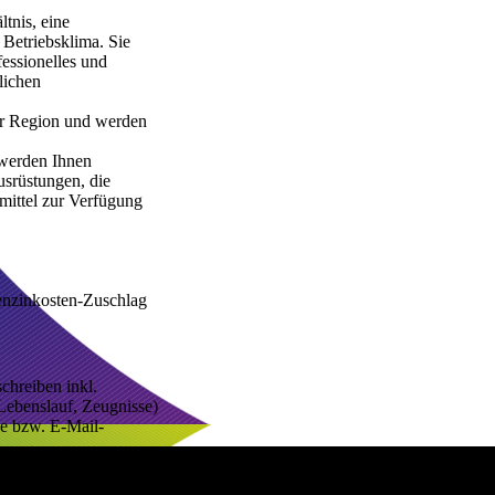
tnis, eine 
Betriebsklima. Sie 
essionelles und 
ichen 
der Region und werden 
werden Ihnen 
srüstungen, die 
mittel zur Verfügung 
enzinkosten-Zuschlag

hreiben inkl. 
Lebenslauf, Zeugnisse) 
se bzw. E-Mail-