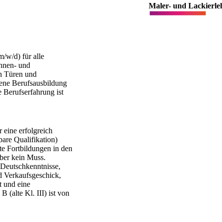
Maler- und Lackierle
/w/d) für alle 
nnen- und 
n Türen und 
ene Berufsausbildung 
 Berufserfahrung ist 
eine erfolgreich 
are Qualifikation) 
te Fortbildungen in den 
er kein Muss. 
Deutschkenntnisse, 
 Verkaufsgeschick, 
 und eine 
(alte Kl. III) ist von 