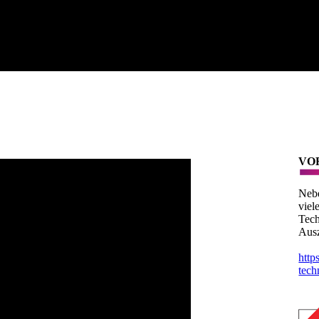
VO
Nebe
viel
Tech
Ausz
http
tech