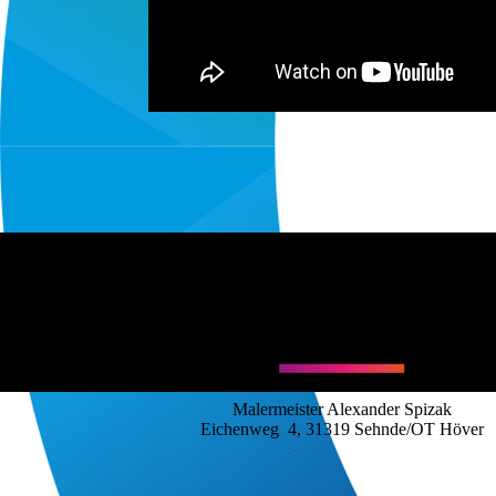
KOMMEN SIE VORBEI!
Malermeister Alexander Spizak
Eichenweg 4, 31319 Sehnde/OT Höver