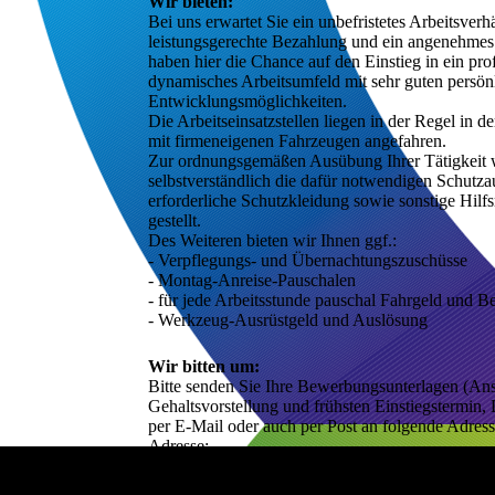
Wir bieten:
Bei uns erwartet Sie ein unbefristetes Arbeitsverhäl
leistungsgerechte Bezahlung und ein angenehmes 
haben hier die Chance auf den Einstieg in ein prof
dynamisches Arbeitsumfeld mit sehr guten persönl
Entwicklungsmöglichkeiten.

Die Arbeitseinsatzstellen liegen in der Regel in 
mit firmeneigenen Fahrzeugen angefahren.

Zur ordnungsgemäßen Ausübung Ihrer Tätigkeit 
selbstverständlich die dafür notwendigen Schutzau
erforderliche Schutzkleidung sowie sonstige Hilfs
gestellt.

Des Weiteren bieten wir Ihnen ggf.:

- Verpflegungs- und Übernachtungszuschüsse 

- Montag-Anreise-Pauschalen 

- für jede Arbeitsstunde pauschal Fahrgeld und B
- Werkzeug-Ausrüstgeld und Auslösung
Wir bitten um:
Bitte senden Sie Ihre Bewerbungsunterlagen (Ansc
Gehaltsvorstellung und frühsten Einstiegstermin, 
per E-Mail oder auch per Post an folgende Adres
Adresse:

E-Mail: kontakt@malermeister-spizak.de