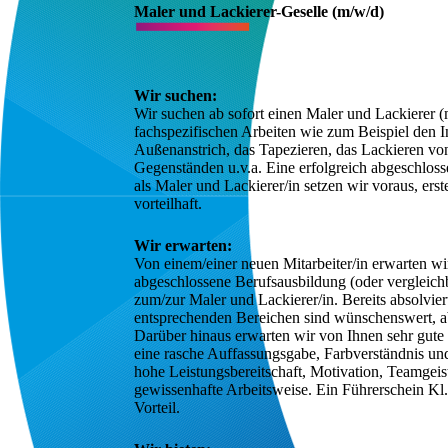
Maler und Lackierer-Geselle (m/w/d)
Wir suchen:
Wir suchen ab sofort einen Maler und Lackierer (m
fachspezifischen Arbeiten wie zum Beispiel den I
Außenanstrich, das Tapezieren, das Lackieren vo
Gegenständen u.v.a. Eine erfolgreich abgeschloss
als Maler und Lackierer/in setzen wir voraus, erste
vorteilhaft.
Wir erwarten:
Von einem/einer neuen Mitarbeiter/in erwarten wir 
abgeschlossene Berufsausbildung (oder vergleichb
zum/zur Maler und Lackierer/in. Bereits absolvier
entsprechenden Bereichen sind wünschenswert, ab
Darüber hinaus erwarten wir von Ihnen sehr gute 
eine rasche Auffassungsgabe, Farbverständnis und
hohe Leistungsbereitschaft, Motivation, Teamgeist
gewissenhafte Arbeitsweise. Ein Führerschein Kl. B 
Vorteil.